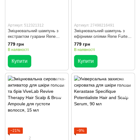
Артикул: 512321312
Артикул: 27498216491
Зміцнювальний шампунь з
Зміцнювальний шампунь з
екстрактом гуарани Rene
ефірними оліями Rene Furterer
Furterer Forticea Energizing
Triphasic Stimulating Shampoo
779 грн
779 грн
Shampoo для свіжості та
для густоти та сили волосся,
В наявності
В наявності
густоти волосся, 250 мл
250 мл
Купити
Купити
−21%
−9%
2