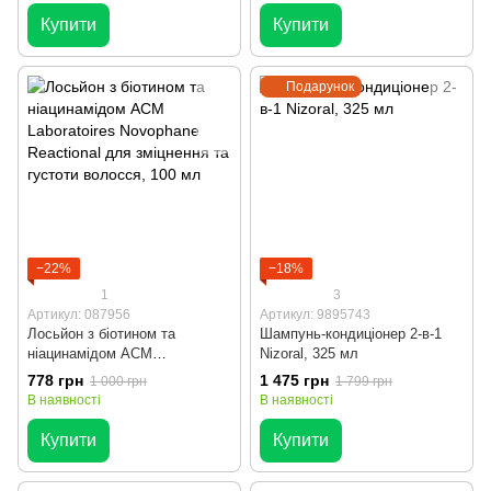
Купити
Купити
Подарунок
−22%
−18%
1
3
Артикул: 087956
Артикул: 9895743
Лосьйон з біотином та
Шампунь-кондиціонер 2-в-1
ніацинамідом ACM
Nizoral, 325 мл
Laboratoires Novophane
778 грн
1 475 грн
1 000 грн
1 799 грн
Reactional для зміцнення та
В наявності
В наявності
густоти волосся, 100 мл
Купити
Купити