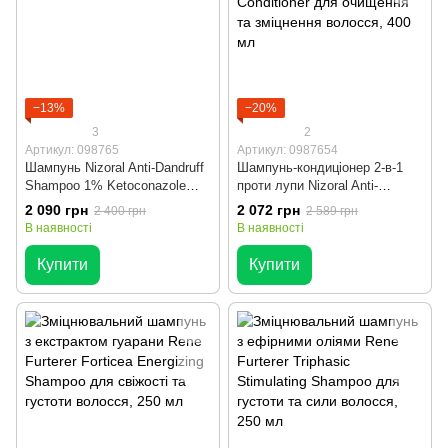
−13%
−20%
3
2
Артикул: 098765
Артикул: 0987654
Шампунь Nizoral Anti-Dandruff
Шампунь-кондиціонер 2-в-1
Shampoo 1% Ketoconazole
проти лупи Nizoral Anti-
400ml
Dandruff Shampoo &
2 090 грн
2 072 грн
2 400 грн
2 589 грн
Conditioner для очищення та
В наявності
В наявності
зміцнення волосся, 400 мл
Купити
Купити