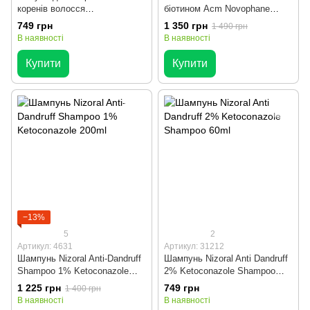
коренів волосся
біотином Acm Novophane
зміцнювальна Seapuri Dr.33
Chronic для підтримки об'єму
749 грн
1 350 грн
1 490 грн
Hair Ampoule для густоти та
та сили витонченого волосся,
В наявності
В наявності
свіжості, 20 мл
100 мл
Купити
Купити
−13%
5
2
Артикул: 4631
Артикул: 31212
Шампунь Nizoral Anti-Dandruff
Шампунь Nizoral Anti Dandruff
Shampoo 1% Ketoconazole
2% Ketoconazole Shampoo
200ml
60ml
1 225 грн
749 грн
1 400 грн
В наявності
В наявності