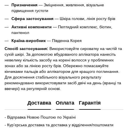
Призначення
— Зміцнення, живлення, візуальне
підвищення густоти
Сфера застосування
— Шкіра голови, лінія росту брів
Активні компоненти
— Пептидний комплекс, біотин,
пантенол
Країна-виробник
— Південна Корея
Спосіб застосування:
Використовуйте сироватку на чистій та
сухій шкірі. За допомогою вбудованого аплікатора нанесіть
невелику кількість засобу на корені волосся у проблемних
зонах або за лінією росту брів. Обережно помасажуйте
кінчиками пальців або аплікатором для кращого поглинання.
Для досягнення стабільного візуального результату
рекомендовано використовувати засіб двічі на день (вранці та
ввечері) на регулярній основі.
Доставка
Оплата
Гарантія
- Відправка Новою Поштою по Україні
- Кур’єрська доставка та доставка у відділення/поштомати