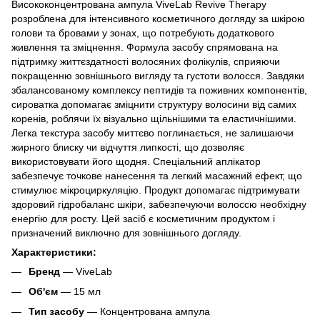
Висококонцентрована ампула ViveLab Revive Therapy
розроблена для інтенсивного косметичного догляду за шкірою
голови та бровами у зонах, що потребують додаткового
живлення та зміцнення. Формула засобу спрямована на
підтримку життєздатності волосяних фолікулів, сприяючи
покращенню зовнішнього вигляду та густоти волосся. Завдяки
збалансованому комплексу пептидів та поживних компонентів,
сироватка допомагає зміцнити структуру волосини від самих
коренів, роблячи їх візуально щільнішими та еластичнішими.
Легка текстура засобу миттєво поглинається, не залишаючи
жирного блиску чи відчуття липкості, що дозволяє
використовувати його щодня. Спеціальний аплікатор
забезпечує точкове нанесення та легкий масажний ефект, що
стимулює мікроциркуляцію. Продукт допомагає підтримувати
здоровий гідробаланс шкіри, забезпечуючи волоссю необхідну
енергію для росту. Цей засіб є косметичним продуктом і
призначений виключно для зовнішнього догляду.
Характеристики:
Бренд
— ViveLab
Об'єм
— 15 мл
Тип засобу
— Концентрована ампула