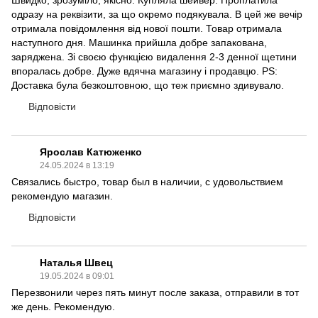
Швидко, зрозуміло, якісно. Купляла шейвер. Проплатила
одразу на реквізити, за що окремо подякувала. В цей же вечір
отримала повідомлення від нової пошти. Товар отримала
наступного дня. Машинка прийшла добре запакована,
заряджена. Зі своєю функцією видалення 2-3 денної щетини
впоралась добре. Дуже вдячна магазину і продавцю. PS:
Доставка була безкоштовною, що теж приємно здивувало.
Відповісти
Ярослав Катюженко
24.05.2024 в 13:19
Связались быстро, товар был в наличии, с удовольствием
рекомендую магазин.
Відповісти
Наталья Швец
19.05.2024 в 09:01
Перезвонили через пять минут после заказа, отправили в тот
же день. Рекомендую.