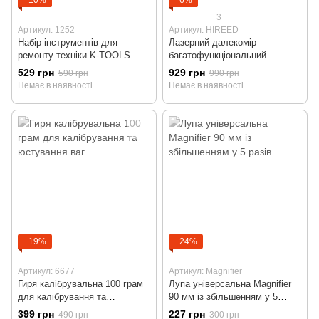
−10%
−6%
3
Артикул: 1252
Артикул: HIREED
Набір інструментів для
Лазерний далекомір
ремонту техніки K-TOOLS
багатофункціональний
1252 38в1
HIREED H6 40м Лазерна
529 грн
929 грн
590 грн
990 грн
рулетка
Немає в наявності
Немає в наявності
−19%
−24%
Артикул: 6677
Артикул: Magnifier
Гиря калібрувальна 100 грам
Лупа універсальна Magnifier
для калібрування та
90 мм із збільшенням у 5
юстування ваг
разів
399 грн
227 грн
490 грн
300 грн