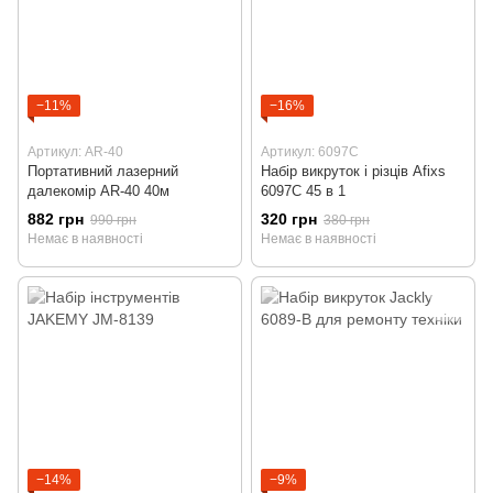
−11%
−16%
Артикул: AR-40
Артикул: 6097C
Портативний лазерний
Набір викруток і різців Afixs
далекомір AR-40 40м
6097C 45 в 1
882 грн
320 грн
990 грн
380 грн
Немає в наявності
Немає в наявності
−14%
−9%