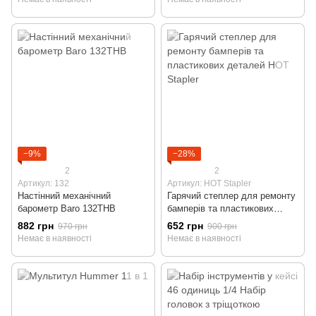
−9%
−28%
2
2
Артикул: 132
Артикул: HOT Stapler
Настінний механічний
Гарячий степлер для ремонту
барометр Baro 132THB
бамперів та пластикових
деталей HOT Stapler
882 грн
652 грн
970 грн
900 грн
Немає в наявності
Немає в наявності