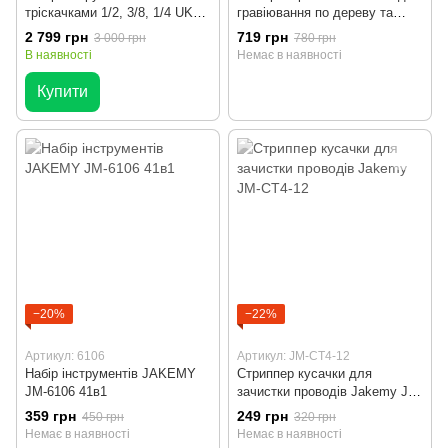
тріскачками 1/2, 3/8, 1/4 UKC
гравіювання по дереву та
172 предмети для
металу 15 Вт
2 799 грн
719 грн
3 000 грн
780 грн
професійного ремонту авто
В наявності
Немає в наявності
Купити
−20%
−22%
Артикул: 6106
Артикул: JM-CT4-12
Набір інструментів JAKEMY
Стриппер кусачки для
JM-6106 41в1
зачистки проводів Jakemy JM-
CT4-12
359 грн
249 грн
450 грн
320 грн
Немає в наявності
Немає в наявності