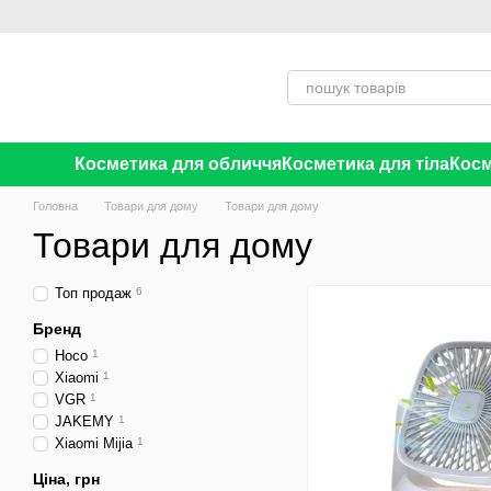
Перейти до основного контенту
Косметика для обличчя
Косметика для тіла
Косм
Головна
Товари для дому
Товари для дому
Товари для дому
Топ продаж
6
Бренд
Hoco
1
Xiaomi
1
VGR
1
JAKEMY
1
Xiaomi Mijia
1
Ціна, грн