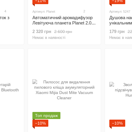
−11%
−19%
4
2
Артикул: Planet
Артикул: 5247
ток з
Автоматичний аромадифузор
Душова на
Левітуюча планета Planet 2.0
унікальни
тор
Ароматизатор для дому
2 320 грн
179 грн
2 600 грн
22
Немає в наявності
Немає в ная
Топ продаж
−10%
−10%