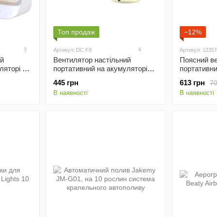
Топ продаж
−12%
3
4
Артикул: DC F8
Артикул: 1235
ий
Вентилятор настільний
Поясний в
ляторі 23
портативний на акумуляторі
портативни
17,6 см DCF Fan
TF20 з фун
445 грн
613 грн
70
В наявності
В наявності