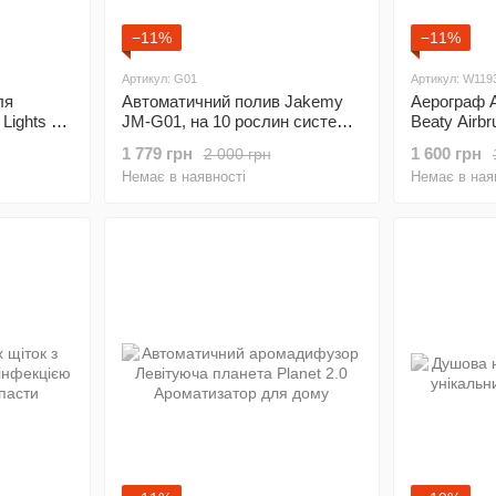
−11%
−11%
Артикул: G01
Артикул: W119
ля
Автоматичний полив Jakemy
Аерограф 
 Lights 10
JM-G01, на 10 рослин система
Beaty Airb
крапельного автополиву
1 779 грн
1 600 грн
2 000 грн
Немає в наявності
Немає в ная