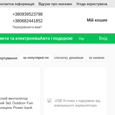
онтактна інформація
Відгуки про магазин
Угода користувача
+380939523798
Мій кошик
+380682441852
Передзвонити вам?
жети та електроніка
Авто і подорожі
Вхід
Укр
за популярністю
спочатку дешевше
за назвою
ортування: