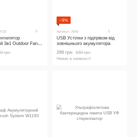
−9%
5
3
TF20
Артикул: 3540
ентилятор
USB Устілки з підігрівом від
й 3в1 Outdoor Fan
зовнішнього акумулятора
кцією Power bank
299 грн
0 грн
330 грн
Немає в наявності