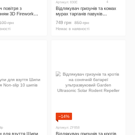
4
Артикул: 830E
 повітря з
Відлякувач гризунів та комах
нням 3D Firework
мурах тарганів павуків
100ml
Ультразвуковий
749 грн
100 грн
850 грн
вності
Немає в наявності
−14%
ip
Артикул: ZF858
и для взуття Шипи
Відлякувач гризунів та кротів