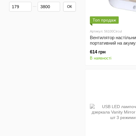
Від Ціна, грн
До Ціна, грн
ОК
Топ продаж
Артикул: 56100Circul
Вентилятор настільн
портативний на акуму
см DCF Fan
614 грн
В наявності