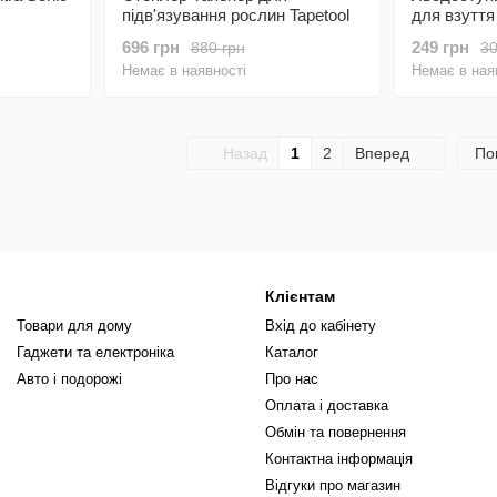
підв'язування рослин Tapetool
для взуття 
696 грн
249 грн
880 грн
30
Немає в наявності
Немає в ная
Назад
1
2
Вперед
По
Клієнтам
Товари для дому
Вхід до кабінету
Гаджети та електроніка
Каталог
Авто і подорожі
Про нас
Оплата і доставка
Обмін та повернення
Контактна інформація
Відгуки про магазин