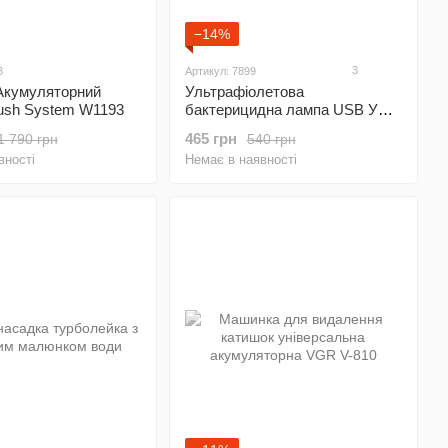
−14%
3
3
Артикул: 7899
Акумуляторний
Ультрафіолетова
rush System W1193
бактерицидна лампа USB УФ
стерилізатор
465 грн
1 790 грн
540 грн
вності
Немає в наявності