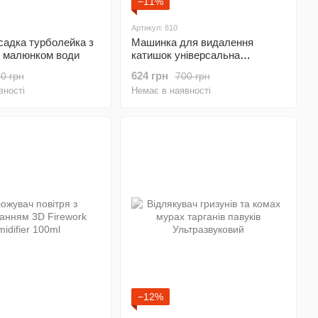
−11%
Артикул: 810
садка турболейка з
Машинка для видалення
м малюнком води
катишок універсальна
акумуляторна VGR V-810
624 грн
0 грн
700 грн
вності
Немає в наявності
−12%