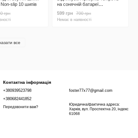
Non-slip 10 шипів
на сонячній батареї
ультразвуковий Garden
599 грн
0 грн
700 грн
Ultrasonic Solar Rodent Repeller
вності
Немає в наявності
казати все
Контактна інформація
+380939523798
foster77x77@gmail.com
+380682441852
Юридична/фактична адреса:
Передзвонити вам?
Харків, вул. Проспектна 20, індекс
61068