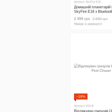
Артикул: SkyFire E18
Домашній планетарій 
SkyFire E18 з Bluetoot
слайда
2 499 грн
2 690 грн
Немає в наявності
−18%
Артикул: 810+B
Відлякувач гризунів Ul