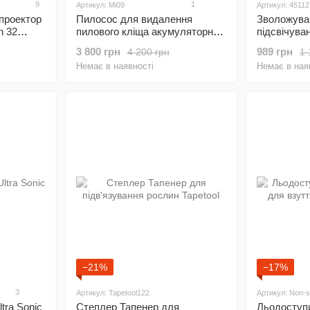
9
1
Артикул: Mi09
Артикул: 45112
проектор
Пилосос для видалення
Зволожувач
h 32
пилового кліща акумуляторний
підсвічува
Xiaomi Mijia Dust Mite Vacuum
Humidifier 
3 800 грн
989 грн
4 200 грн
1 
Cleaner
Немає в наявності
Немає в ная
−21%
−17%
3
Артикул: Tapetool122
Артикул: Non-sl
tra Sonic
Степлер Тапенер для
Льодоступ