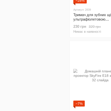
−28%
Артикул: 2839
Тримач для зубних щі
ультрафіолетовою
дезінфекцією та доза
230 грн
320 грн
зубної пасти
Немає в наявності
−7%