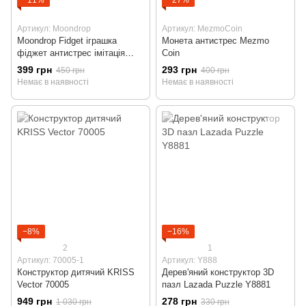
−11%
−27%
Артикул: Moondrop
Артикул: MezmoCoin
Moondrop Fidget іграшка
Монета антистрес Mezmo
фіджет антистрес імітація
Coin
гравітації Місяця
399 грн
293 грн
450 грн
400 грн
Немає в наявності
Немає в наявності
−8%
−16%
2
1
Артикул: 70005-1
Артикул: Y888
Конструктор дитячий KRISS
Дерев'яний конструктор 3D
Vector 70005
пазл Lazada Puzzle Y8881
949 грн
278 грн
1 030 грн
330 грн