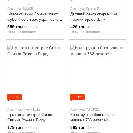
1
Артикул: 63395
Артикул: Space Bank
Інтерактивний Собака робот
Дитячий сейф скарбничка
Cyber Пес співає українською
Кролик Space Bank
мовою
559 грн
429 грн
620 грн
480 грн
Немає в наявності
Немає в наявності
−11%
−10%
Артикул: Piggy Lala
Артикул: XJ 792D
Іграшка антистрес Сквіш
Конструктор броньована
Свинка Рожева Piggy
машина 783 деталей
179 грн
869 грн
200 грн
970 грн
Немає в наявності
Немає в наявності