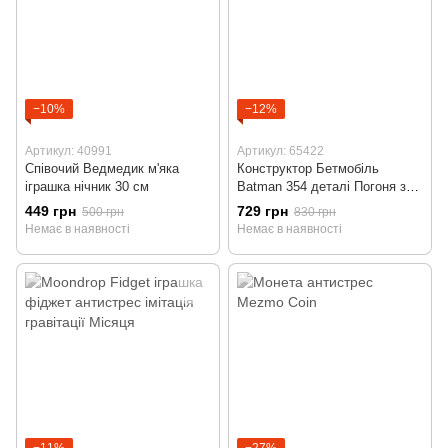
−10%
−12%
Артикул: 40991
Артикул: 65422
Співочий Ведмедик м'яка
Конструктор Бетмобіль
іграшка нічник 30 см
Batman 354 деталі Погоня за
джокером
449 грн
729 грн
500 грн
830 грн
Немає в наявності
Немає в наявності