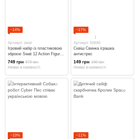
−14%
−17%
1
Артикул: swat
Артикул: 56890
Ігровий набір із пластиковою
Сквіш Свинка іграшка
зброєю Swat 12 Action Figure
антистрес
Іграшка Солдат фігурка
749 грн
149 грн
870 грн
180 грн
Немає в наявності
Немає в наявності
−10%
−11%