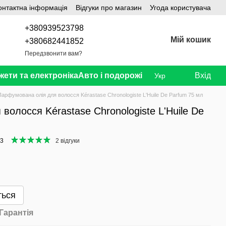
онтактна інформація
Відгуки про магазин
Угода користувача
+380939523798
Мій кошик
+380682441852
Передзвонити вам?
жети та електроніка
Авто і подорожі
Вхід
Укр
Парфумована олія для волосся Kérastase Chronologiste L'Huile De Parfum 75 мл
волосся Kérastase Chronologiste L'Huile De
23
2 відгуки
ться
Гарантія