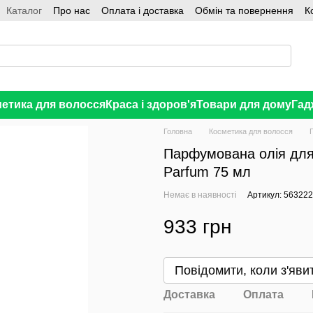
Каталог
Про нас
Оплата і доставка
Обмін та повернення
К
етика для волосся
Краса і здоров'я
Товари для дому
Гад
Головна
Косметика для волосся
Парфумована олія для 
Parfum 75 мл
Немає в наявності
Артикул: 56322
933 грн
В бажання
Повідомити, коли з'яви
Доставка
Оплата