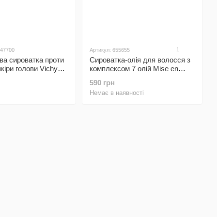
1
247700
Артикул: 655655
ва сироватка проти
Сироватка-олія для волосся з
кіри голови Vichy
комплексом 7 олій Mise en
-Dandruff Serum 10,
scene Perfect Serum Original
590 грн
поживна для блиску та
Немає в наявності
гладкості, 80 мл