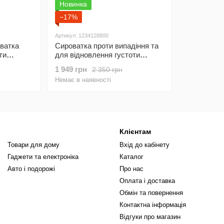
Новинка
−17%
Артикул: 1234128800
ватка
Сироватка проти випадіння та
ти
для відновлення густоти
Multi-
волосся Vichy Dercos Aminexil
1 949 грн
2 350 грн
 Density,
Clinical Regen Booster, 90 мл
Немає в наявності
Клієнтам
Товари для дому
Вхід до кабінету
Гаджети та електроніка
Каталог
Авто і подорожі
Про нас
Оплата і доставка
Обмін та повернення
Контактна інформація
Відгуки про магазин