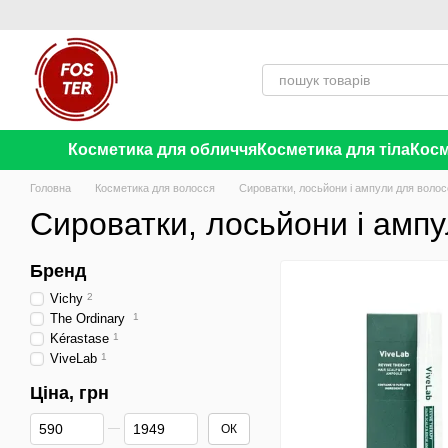
Перейти до основного контенту
Косметика для обличчя
Косметика для тіла
Косм
Головна
Косметика для волосся
Сироватки, лосьйони і ампули для волос
Сироватки, лосьйони і амп
Бренд
Vichy
2
The Ordinary
1
Kérastase
1
ViveLab
1
Ціна, грн
Від Ціна, грн
До Ціна, грн
ОК