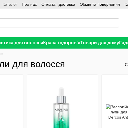
Каталог
Про нас
Оплата і доставка
Обмін та повернення
К
етика для волосся
Краса і здоров'я
Товари для дому
Гад
ся
ули для волосся
С