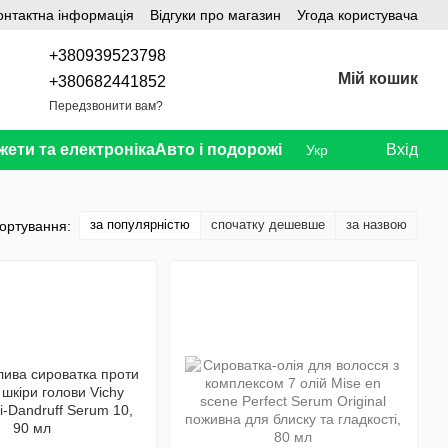
онтактна інформація
Відгуки про магазин
Угода користувача
+380939523798
Мій кошик
+380682441852
Передзвонити вам?
жети та електроніка
Авто і подорожі
Вхід
Укр
за популярністю
спочатку дешевше
за назвою
ортування: