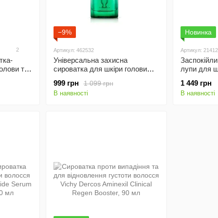
−9%
Новинка
2
Артикул: 462532
Артикул: 2141
тка-
Універсальна захисна
Заспокійли
голови та
сироватка для шкіри голови
лупи для ш
herapy
Kerastase Specifique
Dercos Anti
999 грн
1 449 грн
1 099 грн
poule для
Potentialiste Hair and Scalp
90 мл
В наявності
В наявності
л
Serum, 90 мл