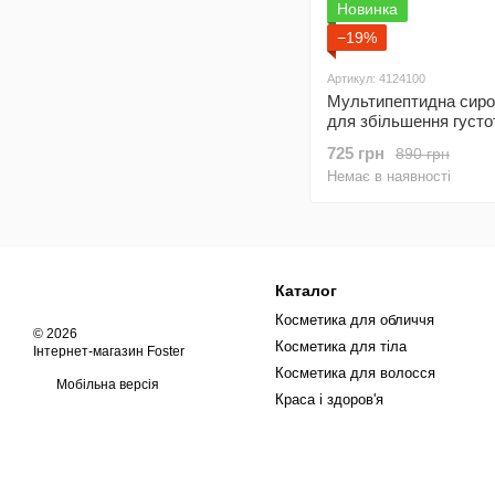
Новинка
−19%
Артикул: 4124100
Мультипептидна сиро
для збільшення густо
волосся The Ordinary 
725 грн
890 грн
Peptide Serum for Hair
Немає в наявності
60 мл
Каталог
Косметика для обличчя
© 2026
Косметика для тіла
Інтернет-магазин Foster
Косметика для волосся
Мобільна версія
Краса і здоров'я