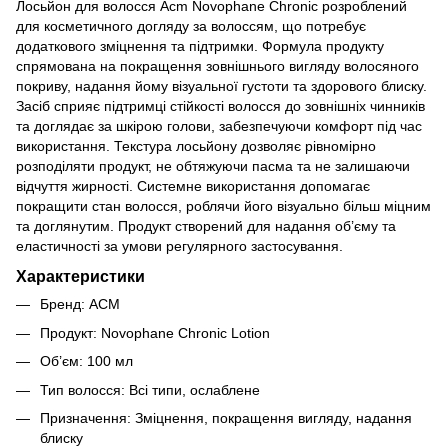
Лосьйон для волосся Acm Novophane Chronic розроблений
для косметичного догляду за волоссям, що потребує
додаткового зміцнення та підтримки. Формула продукту
спрямована на покращення зовнішнього вигляду волосяного
покриву, надання йому візуальної густоти та здорового блиску.
Засіб сприяє підтримці стійкості волосся до зовнішніх чинників
та доглядає за шкірою голови, забезпечуючи комфорт під час
використання. Текстура лосьйону дозволяє рівномірно
розподіляти продукт, не обтяжуючи пасма та не залишаючи
відчуття жирності. Системне використання допомагає
покращити стан волосся, роблячи його візуально більш міцним
та доглянутим. Продукт створений для надання об’єму та
еластичності за умови регулярного застосування.
Характеристики
Бренд: ACM
Продукт: Novophane Chronic Lotion
Об’єм: 100 мл
Тип волосся: Всі типи, ослаблене
Призначення: Зміцнення, покращення вигляду, надання
блиску