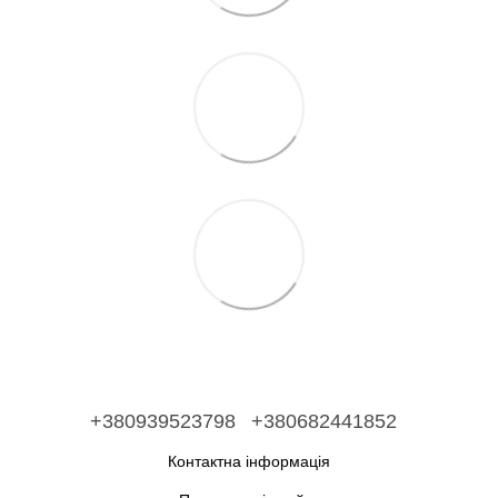
+380939523798
+380682441852
Контактна інформація