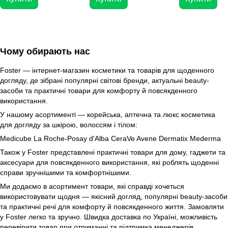
50 мл
для зволоження
захисту шкіри, 
Чому обирають нас
Foster — інтернет-магазин косметики та товарів для щоденного
догляду, де зібрані популярні світові бренди, актуальні beauty-
засоби та практичні товари для комфорту й повсякденного
використання.
У нашому асортименті — корейська, аптечна та люкс косметика
для догляду за шкірою, волоссям і тілом:
Medicube
La Roche-Posay
d'Alba
CeraVe
Avene
Dermatix
Mederma
Також у Foster представлені практичні товари для дому, гаджети та
аксесуари для повсякденного використання, які роблять щоденні
справи зручнішими та комфортнішими.
Ми додаємо в асортимент товари, які справді хочеться
використовувати щодня — якісний догляд, популярні beauty-засоби
та практичні речі для комфорту й повсякденного життя. Замовляти
у Foster легко та зручно. Швидка доставка по Україні, можливість
перевірити товар при отриманні та підтримка менеджерів