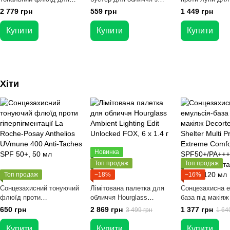
обличчя Burberry Beyond
NAD+ для пружності
голови Vichy De
2 779 грн
559 грн
1 449 грн
Wear Perfecting Matte
шкіри Arencia NAD+
Dandruff Serum 
Foundation 20 Fair Neutral,
Booster Shot, 30 мл
Купити
Купити
Купити
30 мл
Хіти
Новинка
Топ продаж
Топ продаж
Топ продаж
−18%
−16%
Сонцезахисний тонуючий
Лімітована палетка для
Сонцезахисна е
флюїд проти
обличчя Hourglass
база під макіяж
гіперпігментації La Roche-
Ambient Lighting Edit
Sun Shelter Mult
650 грн
2 869 грн
1 377 грн
3 499 грн
1 64
Posay Anthelios UVmune
Unlocked FOX, 6 x 1.4 г
Protection Extr
400 Anti-Taches SPF 50+,
Comfort SPF50
Купити
Купити
Купити