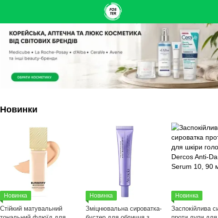
Новинки
Новинка
Новинка
Новинка
Стійкий матувальний
Зміцнювальна сироватка-
Заспокійлива с
тональний флюїд для
бустер для обличчя з
проти лупи для