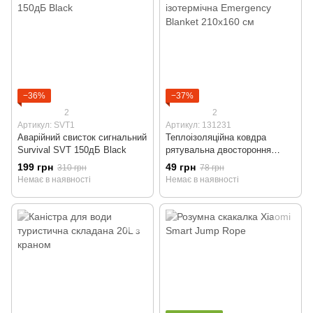
−36%
−37%
2
2
Артикул: SVT1
Артикул: 131231
Аварійний свисток сигнальний
Теплоізоляційна ковдра
Survival SVT 150дБ Black
рятувальна двостороння
ізотермічна Emergency
199 грн
49 грн
310 грн
78 грн
Blanket 210х160 см
Немає в наявності
Немає в наявності