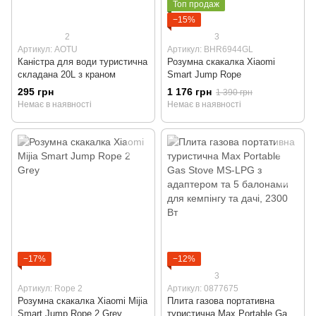
Топ продаж
−15%
2
3
Артикул: AOTU
Артикул: BHR6944GL
Каністра для води туристична
Розумна скакалка Xiaomi
складана 20L з краном
Smart Jump Rope
295 грн
1 176 грн
1 390 грн
Немає в наявності
Немає в наявності
−17%
−12%
3
Артикул: Rope 2
Артикул: 0877675
Розумна скакалка Xiaomi Mijia
Плита газова портативна
Smart Jump Rope 2 Grey
туристична Max Portable Gas