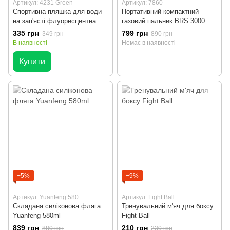
Артикул: 4231 Green
Артикул: 7860
Спортивна пляшка для води
Портативний компактний
на зап'ясті флуоресцентна
газовий пальник BRS 3000
200мл BST Bottle Orange
кишеньковий пальник
335 грн
799 грн
349 грн
890 грн
В наявності
Немає в наявності
Купити
−5%
−9%
Артикул: Yuanfeng 580
Артикул: Fight Ball
Складана силіконова фляга
Тренувальний м'яч для боксу
Yuanfeng 580ml
Fight Ball
839 грн
210 грн
880 грн
230 грн