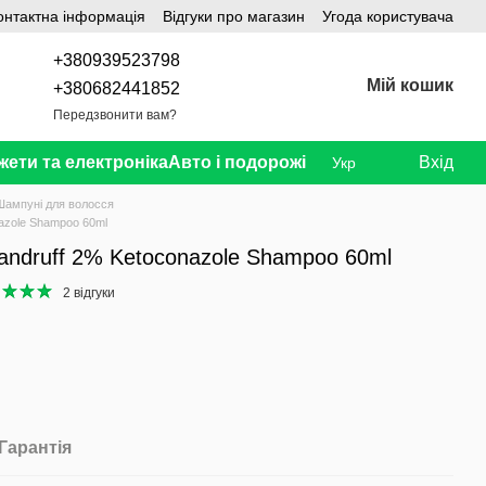
онтактна інформація
Відгуки про магазин
Угода користувача
+380939523798
Мій кошик
+380682441852
Передзвонити вам?
жети та електроніка
Авто і подорожі
Вхід
Укр
Шампуні для волосся
nazole Shampoo 60ml
Dandruff 2% Ketoconazole Shampoo 60ml
2 відгуки
Гарантія