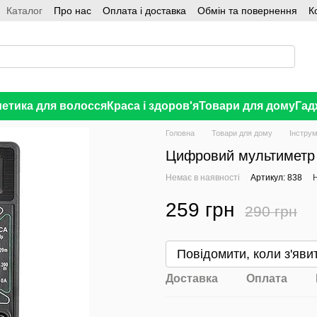
Каталог
Про нас
Оплата і доставка
Обмін та повернення
К
етика для волосся
Краса і здоров'я
Товари для дому
Гад
Головна
Товари для дому
Інстру
Цифровий мультиметр
Немає в наявності
Артикул: 838
Н
259 грн
290 грн
В бажання
Повідомити, коли з'яви
Доставка
Оплата