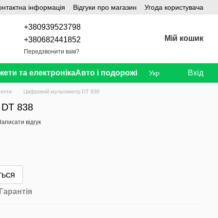
онтактна інформація
Відгуки про магазин
Угода користувача
+380939523798
Мій кошик
+380682441852
Передзвонити вам?
жети та електроніка
Авто і подорожі
Вхід
Укр
менти
Цифровий мультиметр DT 838
 DT 838
аписати відгук
ться
Гарантія