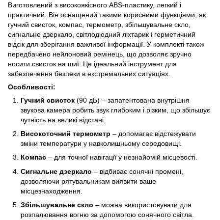
Виготовлений з високоякісного ABS-пластику, легкий і
практичний. Він оснащений такими корисними функціями, як
гучний свисток, компас, термометр, збільшувальне скло,
сигнальне дзеркало, світлодіодний ліхтарик і герметичний
відсік для зберігання важливої інформації. У комплекті також
передбачено нейлоновий ремінець, що дозволяє зручно
носити свисток на шиї. Це ідеальний інструмент для
забезпечення безпеки в екстремальних ситуаціях.
Особливості:
Гучний свисток
(90 дБ) – запатентована внутрішня
звукова камера робить звук глибоким і різким, що збільшує
чутність на великі відстані.
Високоточний термометр
– допомагає відстежувати
зміни температури у навколишньому середовищі.
Компас
– для точної навігації у незнайомій місцевості.
Сигнальне дзеркало
– відбиває сонячні промені,
дозволяючи рятувальникам виявити ваше
місцезнаходження.
Збільшувальне скло
– можна використовувати для
розпалювання вогню за допомогою сонячного світла.