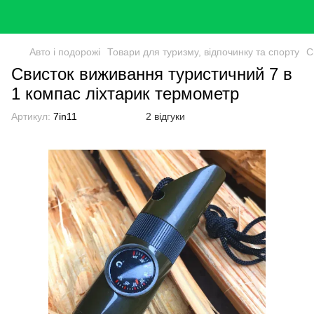
Авто і подорожі
Товари для туризму, відпочинку та спорту
С
Свисток виживання туристичний 7 в
1 компас ліхтарик термометр
Артикул:
7in11
2 відгуки