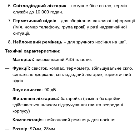
Світлодіодний ліхтарик
– потужне біле світло, термін
служби до 10 000 годин.
Герметичний відсік
– для зберігання важливої інформації
(ім'я, номер телефону, група крові) у разі надзвичайної
ситуації.
Нейлоновий ремінець
– для зручного носіння на шиї.
Технічні характеристики:
Матеріал:
високоякісний ABS-пластик
Функції:
свисток, компас, термометр, збільшувальне скло,
сигнальне дзеркало, світлодіодний ліхтарик, герметичний
відсік
Звук свистка:
90 дБ
Живлення ліхтарика:
батарейка (заміна батарейки
здійснюється шляхом відкручування гвинта всередині
корпусу)
Комплектація:
нейлоновий ремінець для носіння
Розмір
: 97мм, 28мм