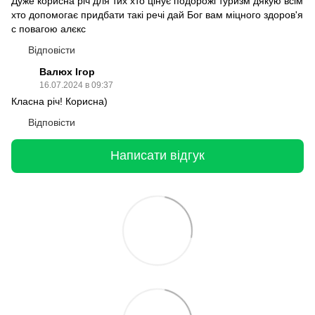
Дуже корисна річ для тих хто цінує подорожі туризм дякую всім
хто допомогає придбати такі речі дай Бог вам міцного здоров'я
с повагою алєкс
Відповісти
Валюх Ігор
16.07.2024 в 09:37
Класна річ! Корисна)
Відповісти
Написати відгук