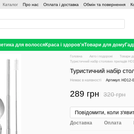
Каталог
Про нас
Оплата і доставка
Обмін та повернення
К
етика для волосся
Краса і здоров'я
Товари для дому
Гад
Головна
Авто і подорожі
Товари д
Туристичний набір столових приладів HD
Туристичний набір сто
Немає в наявності
Артикул: HD12-
289 грн
320 грн
В бажання
Повідомити, коли з'яви
Доставка
Оплата