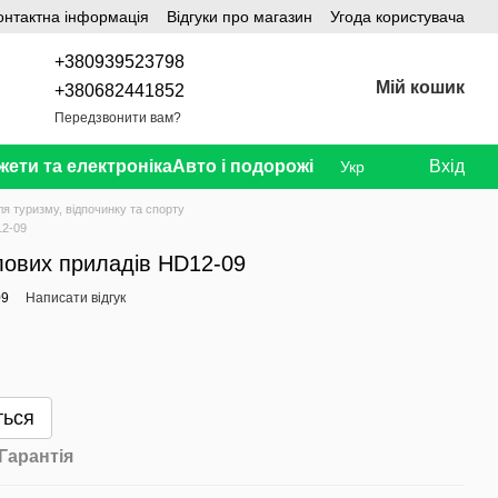
онтактна інформація
Відгуки про магазин
Угода користувача
+380939523798
Мій кошик
+380682441852
Передзвонити вам?
жети та електроніка
Авто і подорожі
Вхід
Укр
ля туризму, відпочинку та спорту
12-09
лових приладів HD12-09
09
Написати відгук
ться
Гарантія