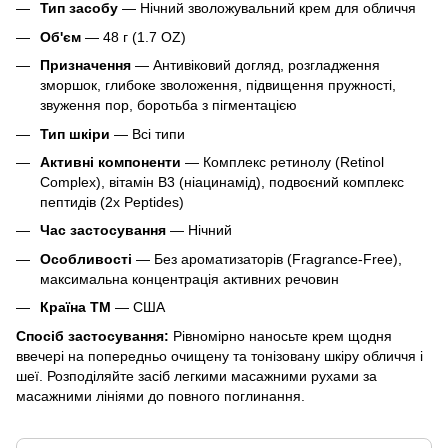
Тип засобу
— Нічний зволожувальний крем для обличчя
Об'єм
— 48 г (1.7 OZ)
Призначення
— Антивіковий догляд, розгладження
зморшок, глибоке зволоження, підвищення пружності,
звуження пор, боротьба з пігментацією
Тип шкіри
— Всі типи
Активні компоненти
— Комплекс ретинолу (Retinol
Complex), вітамін B3 (ніацинамід), подвоєний комплекс
пептидів (2x Peptides)
Час застосування
— Нічний
Особливості
— Без ароматизаторів (Fragrance-Free),
максимальна концентрація активних речовин
Країна ТМ
— США
Спосіб застосування:
Рівномірно наносьте крем щодня
ввечері на попередньо очищену та тонізовану шкіру обличчя і
шеї. Розподіляйте засіб легкими масажними рухами за
масажними лініями до повного поглинання.