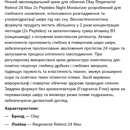
Нічний зволожувальний крем для обличчя Olay Regenerist
Retinol 24 Max 2x Peptides Night Moisturizer розроблений для
глибокого оновлення, інтенсивного розгладження та
ультрагідратації шкіри під час сну. Високотехнологічна
формула продукту містить збільшену у 2 рази концентрацію
пептидів (2x Peptides) та запатентовану суміш вітаміну B3
(ніацинаміду) з потужним комплексом ретинолу. Активні
компоненти проникають глибоко в поверхневі шари шкіри,
забезпечуючи пролонговане зволоження протягом 24 годин та
запускаючи процеси клітинного омолодження. При
регулярному використанні крем демонструє комплексну дію:
помітно скорочує глибину дрібних і глибоких зморшок,
підвищує пружність та еластичність тканин, звужує розширені
пори та освітлює темні пігментні плями. Засіб вирівнює
мікрорельєф і повертає обличчю здорове природне сяяння.
Завдяки формулі без ароматизаторів (Fragrance-Free) крем не
перевантажує шкіру та мінімізує ризик появи подразнень,
забезпечуючи делікатний догляд.
Характеристики:
Бренд
— Olay
Лінійка
— Regenerist Retinol 24 Max