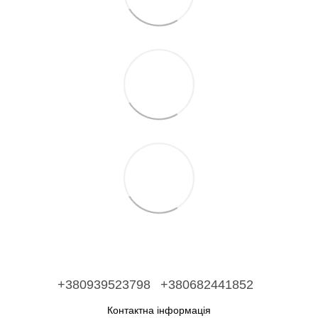
+380939523798
+380682441852
Контактна інформація