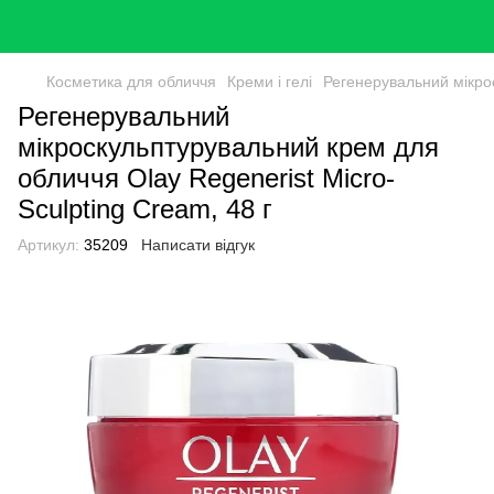
Косметика для обличчя
Креми і гелі
Регенерувальний мікрос
Регенерувальний
мікроскульптурувальний крем для
обличчя Olay Regenerist Micro-
Sculpting Cream, 48 г
Артикул:
35209
Написати відгук