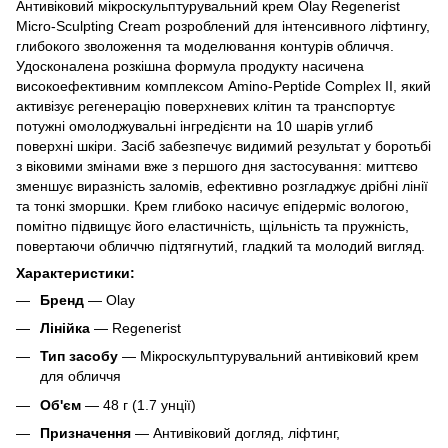
Антивіковий мікроскульптурувальний крем Olay Regenerist
Micro-Sculpting Cream розроблений для інтенсивного ліфтингу,
глибокого зволоження та моделювання контурів обличчя.
Удосконалена розкішна формула продукту насичена
високоефективним комплексом Amino-Peptide Complex II, який
активізує регенерацію поверхневих клітин та транспортує
потужні омолоджувальні інгредієнти на 10 шарів углиб
поверхні шкіри. Засіб забезпечує видимий результат у боротьбі
з віковими змінами вже з першого дня застосування: миттєво
зменшує виразність заломів, ефективно розгладжує дрібні лінії
та тонкі зморшки. Крем глибоко насичує епідерміс вологою,
помітно підвищує його еластичність, щільність та пружність,
повертаючи обличчю підтягнутий, гладкий та молодий вигляд.
Характеристики:
Бренд
— Olay
Лінійка
— Regenerist
Тип засобу
— Мікроскульптурувальний антивіковий крем
для обличчя
Об'єм
— 48 г (1.7 унції)
Призначення
— Антивіковий догляд, ліфтинг,