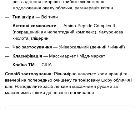
розгладження зморшок, глибоке зволоження,
моделювання овалу обличчя, регенерація клітин
Тип шкіри
— Всі типи
Активні компоненти
— Amino-Peptide Complex II
(покращений амінопептидний комплекс), гіалуронова
кислота, гліцерин
Час застосування
— Універсальний (денний / нічний)
Класифікація
— Масс-маркет / Мідл-маркет
Країна ТМ
— США
Спосіб застосування:
Рівномірно наносьте крем вранці та
ввечері на попередньо очищену та тонізовану шкіру обличчя і
шиї. Розподіляйте засіб легкими масажними рухами за
масажними лініями до повного поглинання.