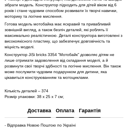
зібрати модель. Конструктор підходить для дітей віком від 6
років і стане чудовим способом розвивати їх творчі навички,
моторику та логічне мислення.
Готова модель мотобайка має яскравий та привабливий
зовнішній вигляд, а також безліч деталей, які роблять її
максимально реалістичною. Деталі конструктора виготовлені з
високоякісного пластику, що забезпечує довговічність та
міцність моделі.
Конструктор JiSi bricks 3354 "Мотобайк" дозволяє дітям не
лише отримати задоволення від складання моделі, а й
розвинути свої творчі здібності та логічне мислення. Він також
може послужити чудовим подарунком для дитини, яка
цікавиться конструюванням та мотоциклами.
Кількість деталей – 374
Розмір упаковки: 38 х 25 х 7 см;
Доставка
Оплата
Гарантія
- Відправка Новою Поштою по Україні