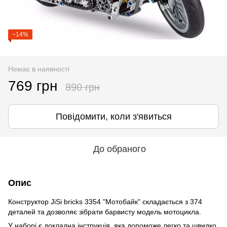
−14%
Немає в наявності
769 грн
890 грн
Повідомити, коли з'явиться
До обраного
Опис
Конструктор JiSi bricks 3354 "Мотобайк" складається з 374
деталей та дозволяє зібрати барвисту модель мотоцикла.
У наборі є докладна інструкція, яка допоможе легко та швидко