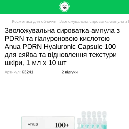
Косметика для обличчя
Зволожувальна сироватка-ампула з P
Зволожувальна сироватка-ампула з
PDRN та гіалуроновою кислотою
Anua PDRN Hyaluronic Capsule 100
для сяйва та відновлення текстури
шкіри, 1 мл х 10 шт
Артикул:
63241
2 відгуки