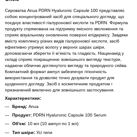
Сироватка Anua PDRN Hyaluronic Capsule 100 представляє
собою концентрований засіб для спеціального догляду, що
поєднує властивості гіалуронової кислоти та PDRN. Формула
продукту спрямована на підтримку якісного зволоження та
сприяє візуальному оновленню поверхні епідермісу. Завдяки
вмісту комплексу різних видів гіалуронової кислоти, засіб
ефективно утримує вологу у верхніх шарах шкіри,
допомагаючи зберегти її м'якість та гладкість. Ніацинамід у
складі сприяє покращенню зовнішнього вигляду текстури,
надаючи обличчю доглянутого вигляду та природного сяйва.
Компактний формат ампул забезпечує гігієнічність
використання та дозволяє точно дозувати продукт для
щоденного догляду. Засіб є косметичним продуктом і
призначений виключно для зовнішнього застосування.
Характеристики:
Бренд:
Anua
Продукт:
PDRN Hyaluronic Capsule 100 Serum
Об'єм:
10 мл (10 ампул по 1 мл)
Тип шкіри:
Усі типи