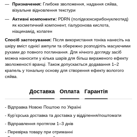
Призначення:
Глибоке зволоження, надання сяйва,
візуальне відновлення текстури
Активні компоненти:
PDRN (полідезоксирибонуклеотид)
як косметичний компонент, гіалуронова кислота,
ніацинамід, колаген
Спосіб застосування:
Після використання тоніка нанесіть на
шкіру вміст однієї ампули та обережно розподіліть масуючими
рухами до повного поглинання. Для нічного догляду засіб
можна наносити у кілька шарів для більш вираженого ефекту
зволоженості вранці. Також допускається додавання 1–2
крапель у тональну основу для створення ефекту вологого
сяйва.
Доставка
Оплата
Гарантія
- Відправка Новою Поштою по Україні
- Кур’єрська доставка та доставка у відділення/поштомати
- Відправлення протягом 1–3 днів
- Перевірка товару при отриманні