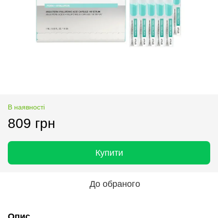
В наявності
809 грн
Купити
До обраного
Опис