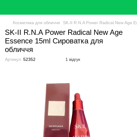
Косметика для обличчя
SK-II R.N.A Power Radical New Age 
SK-II R.N.A Power Radical New Age
Essence 15ml Сироватка для
обличчя
Артикул:
52352
1 відгук