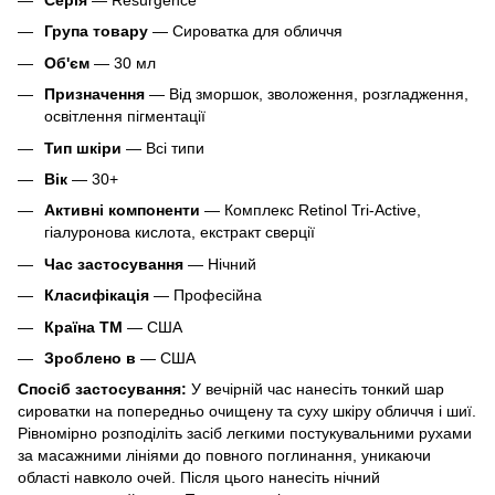
Група товару
— Сироватка для обличчя
Об'єм
— 30 мл
Призначення
— Від зморшок, зволоження, розгладження,
освітлення пігментації
Тип шкіри
— Всі типи
Вік
— 30+
Активні компоненти
— Комплекс Retinol Tri-Active,
гіалуронова кислота, екстракт сверції
Час застосування
— Нічний
Класифікація
— Професійна
Країна ТМ
— США
Зроблено в
— США
Спосіб застосування:
У вечірній час нанесіть тонкий шар
сироватки на попередньо очищену та суху шкіру обличчя і шиї.
Рівномірно розподіліть засіб легкими постукувальними рухами
за масажними лініями до повного поглинання, уникаючи
області навколо очей. Після цього нанесіть нічний