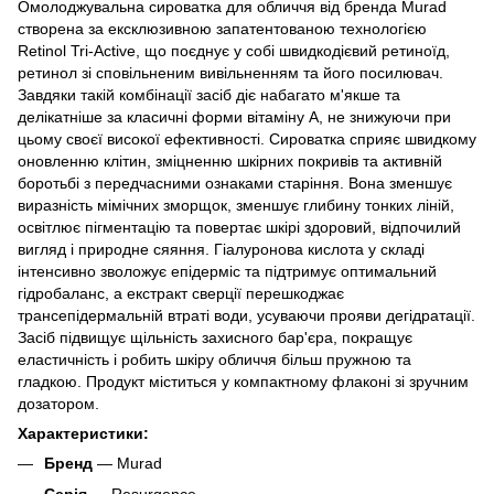
Омолоджувальна сироватка для обличчя від бренда Murad
створена за ексклюзивною запатентованою технологією
Retinol Tri-Active, що поєднує у собі швидкодієвий ретиноїд,
ретинол зі сповільненим вивільненням та його посилювач.
Завдяки такій комбінації засіб діє набагато м'якше та
делікатніше за класичні форми вітаміну А, не знижуючи при
цьому своєї високої ефективності. Сироватка сприяє швидкому
оновленню клітин, зміцненню шкірних покривів та активній
боротьбі з передчасними ознаками старіння. Вона зменшує
виразність мімічних зморщок, зменшує глибину тонких ліній,
освітлює пігментацію та повертає шкірі здоровий, відпочилий
вигляд і природне сяяння. Гіалуронова кислота у складі
інтенсивно зволожує епідерміс та підтримує оптимальний
гідробаланс, а екстракт сверції перешкоджає
трансепідермальній втраті води, усуваючи прояви дегідратації.
Засіб підвищує щільність захисного бар'єра, покращує
еластичність і робить шкіру обличчя більш пружною та
гладкою. Продукт міститься у компактному флаконі зі зручним
дозатором.
Характеристики:
Бренд
— Murad
Серія
— Resurgence