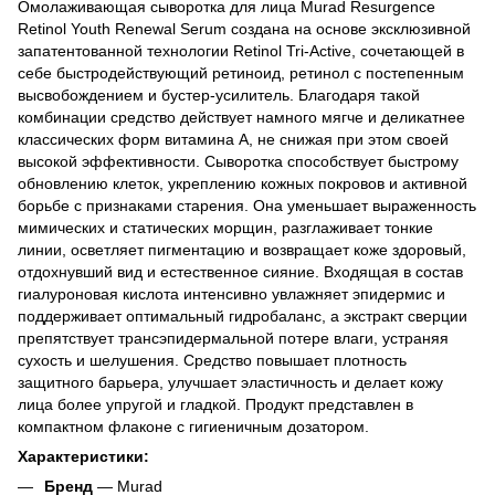
Омолаживающая сыворотка для лица Murad Resurgence
Retinol Youth Renewal Serum создана на основе эксклюзивной
запатентованной технологии Retinol Tri-Active, сочетающей в
себе быстродействующий ретиноид, ретинол с постепенным
высвобождением и бустер-усилитель. Благодаря такой
комбинации средство действует намного мягче и деликатнее
классических форм витамина А, не снижая при этом своей
высокой эффективности. Сыворотка способствует быстрому
обновлению клеток, укреплению кожных покровов и активной
борьбе с признаками старения. Она уменьшает выраженность
мимических и статических морщин, разглаживает тонкие
линии, осветляет пигментацию и возвращает коже здоровый,
отдохнувший вид и естественное сияние. Входящая в состав
гиалуроновая кислота интенсивно увлажняет эпидермис и
поддерживает оптимальный гидробаланс, а экстракт сверции
препятствует трансэпидермальной потере влаги, устраняя
сухость и шелушения. Средство повышает плотность
защитного барьера, улучшает эластичность и делает кожу
лица более упругой и гладкой. Продукт представлен в
компактном флаконе с гигиеничным дозатором.
Характеристики:
Бренд
— Murad