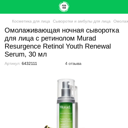
Косметика для лица
Сыворотки и амбулы для лица
Омолаж
Омолаживающая ночная сыворотка
для лица с ретинолом Murad
Resurgence Retinol Youth Renewal
Serum, 30 мл
Артикул:
6432111
4 отзыва