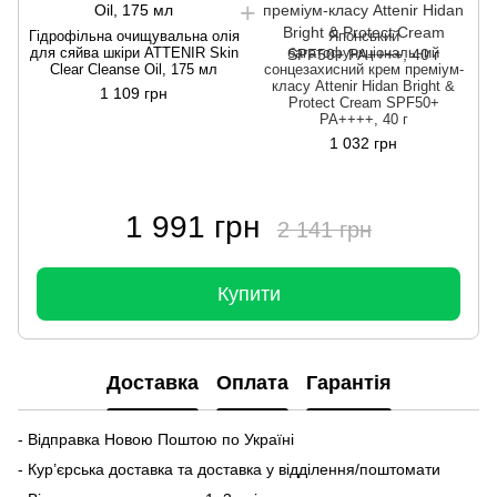
Гідрофільна очищувальна олія
Японський
для сяйва шкіри ATTENIR Skin
багатофункціональний
Clear Cleanse Oil, 175 мл
сонцезахисний крем преміум-
класу Attenir Hidan Bright &
1 109 грн
Protect Cream SPF50+
PA++++, 40 г
1 032 грн
1 991 грн
2 141 грн
Купити
Доставка
Оплата
Гарантія
- Відправка Новою Поштою по Україні
- Кур’єрська доставка та доставка у відділення/поштомати