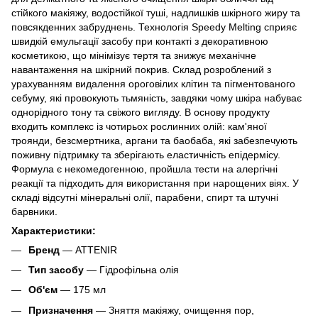
стійкого макіяжу, водостійкої туші, надлишків шкірного жиру та
повсякденних забруднень. Технологія Speedy Melting сприяє
швидкій емульгації засобу при контакті з декоративною
косметикою, що мінімізує тертя та знижує механічне
навантаження на шкірний покрив. Склад розроблений з
урахуванням видалення ороговілих клітин та пігментованого
себуму, які провокують тьмяність, завдяки чому шкіра набуває
однорідного тону та свіжого вигляду. В основу продукту
входить комплекс із чотирьох рослинних олій: кам'яної
троянди, безсмертника, аргани та баобаба, які забезпечують
поживну підтримку та зберігають еластичність епідермісу.
Формула є некомедогенною, пройшла тести на алергічні
реакції та підходить для використання при нарощених віях. У
складі відсутні мінеральні олії, парабени, спирт та штучні
барвники.
Характеристики:
Бренд
— ATTENIR
Тип засобу
— Гідрофільна олія
Об'єм
— 175 мл
Призначення
— Зняття макіяжу, очищення пор,