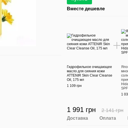
Вместе дешевле
Гидрофильное очищающее
Япо
масло для сияния кожи
мно
ATTENIR Skin Clear Cleanse
сол
Oil, 175 мл
прем
Hida
1 109 грн
SPF
1 03
1 991 грн
2 141 грн
Доставка
Оплата