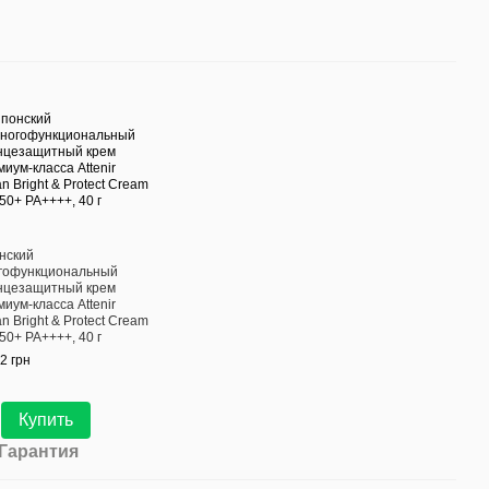
нский
гофункциональный
нцезащитный крем
иум-класса Attenir
n Bright & Protect Cream
50+ PA++++, 40 г
2 грн
Купить
Гарантия