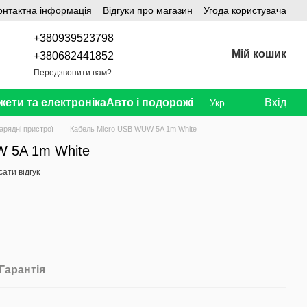
онтактна інформація
Відгуки про магазин
Угода користувача
+380939523798
Мій кошик
+380682441852
Передзвонити вам?
жети та електроніка
Авто і подорожі
Вхід
Укр
арядні пристрої
Кабель Micro USB WUW 5A 1m White
W 5A 1m White
ати відгук
Гарантія