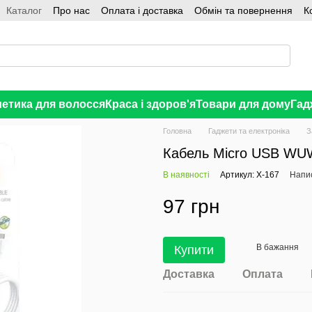
Каталог
Про нас
Оплата і доставка
Обмін та повернення
К
етика для волосся
Краса і здоров'я
Товари для дому
Гад
Головна
Гаджети та електроніка
З
Кабель Micro USB WU
В наявності
Артикул: X-167
Напис
97 грн
В бажання
Купити
Доставка
Оплата