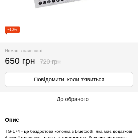
−10%
Немає в наявності
650 грн
720 грн
Повідомити, коли з'явиться
До обраного
Опис
TG-174 - це бездротова колонка з Bluetooth, яка має додаткові
функції годинника, радіо та термометра. Колонка підтримує