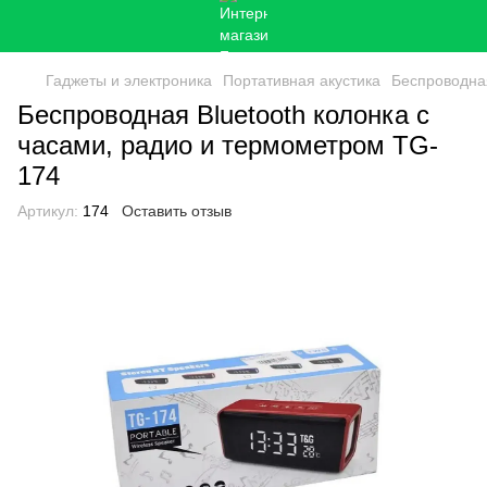
Гаджеты и электроника
Портативная акустика
Беспроводная
Беспроводная Bluetooth колонка с
часами, радио и термометром TG-
174
Артикул:
174
Оставить отзыв