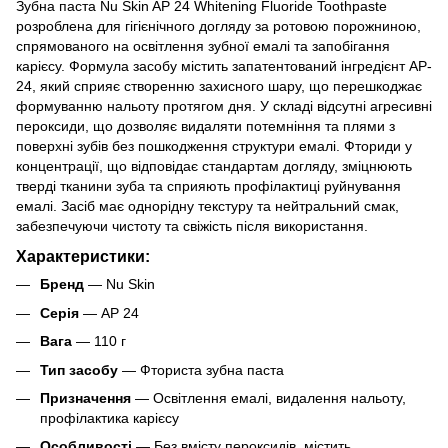
Зубна паста Nu Skin AP 24 Whitening Fluoride Toothpaste
розроблена для гігієнічного догляду за ротовою порожниною,
спрямованого на освітлення зубної емалі та запобігання
карієсу. Формула засобу містить запатентований інгредієнт AP-
24, який сприяє створенню захисного шару, що перешкоджає
формуванню нальоту протягом дня. У складі відсутні агресивні
пероксиди, що дозволяє видаляти потемніння та плями з
поверхні зубів без пошкодження структури емалі. Фториди у
концентрації, що відповідає стандартам догляду, зміцнюють
тверді тканини зуба та сприяють профілактиці руйнування
емалі. Засіб має однорідну текстуру та нейтральний смак,
забезпечуючи чистоту та свіжість після використання.
Характеристики:
Бренд
— Nu Skin
Серія
— AP 24
Вага
— 110 г
Тип засобу
— Фториста зубна паста
Призначення
— Освітлення емалі, видалення нальоту,
профілактика карієсу
Особливості
— Без вмісту пероксидів, містить