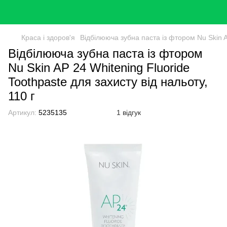
Краса і здоров'я
Відбілююча зубна паста із фтором Nu Skin AP
Відбілююча зубна паста із фтором
Nu Skin AP 24 Whitening Fluoride
Toothpaste для захисту від нальоту,
110 г
Артикул:
5235135
1 відгук