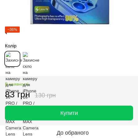
−36%
Колір
В наявності
83 грн
130 грн
Купити
До обраного