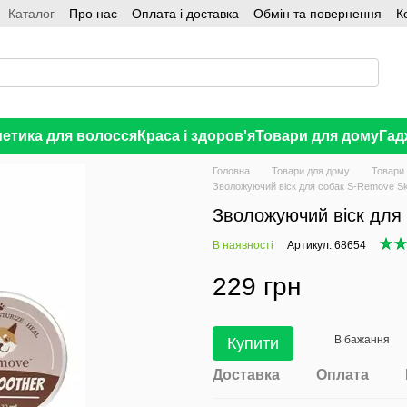
Каталог
Про нас
Оплата і доставка
Обмін та повернення
К
етика для волосся
Краса і здоров'я
Товари для дому
Гад
Головна
Товари для дому
Товари
Зволожуючий віск для собак S-Remove Sk
Зволожуючий віск для 
В наявності
Артикул: 68654
229 грн
В бажання
Купити
Доставка
Оплата