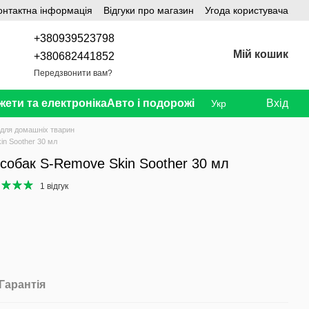
онтактна інформація
Відгуки про магазин
Угода користувача
+380939523798
Мій кошик
+380682441852
Передзвонити вам?
жети та електроніка
Авто і подорожі
Вхід
Укр
 для домашніх тварин
in Soother 30 мл
собак S-Remove Skin Soother 30 мл
1 відгук
Гарантія