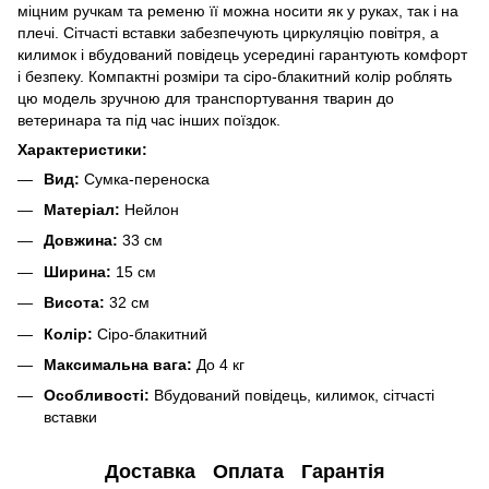
міцним ручкам та ременю її можна носити як у руках, так і на
плечі. Сітчасті вставки забезпечують циркуляцію повітря, а
килимок і вбудований повідець усередині гарантують комфорт
і безпеку. Компактні розміри та сіро-блакитний колір роблять
цю модель зручною для транспортування тварин до
ветеринара та під час інших поїздок.
Характеристики:
Вид:
Сумка-переноска
Матеріал:
Нейлон
Довжина:
33 см
Ширина:
15 см
Висота:
32 см
Колір:
Сіро-блакитний
Максимальна вага:
До 4 кг
Особливості:
Вбудований повідець, килимок, сітчасті
вставки
Доставка
Оплата
Гарантія