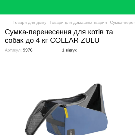
Товари для дому
Товари для домашніх тварин
Сумка-перен
Сумка-перенесення для котів та
собак до 4 кг COLLAR ZULU
Артикул:
9976
1 відгук