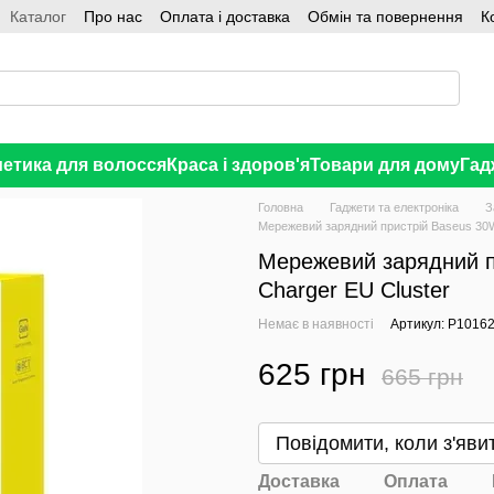
Каталог
Про нас
Оплата і доставка
Обмін та повернення
К
етика для волосся
Краса і здоров'я
Товари для дому
Гад
Головна
Гаджети та електроніка
З
Мережевий зарядний пристрій Baseus 30
Мережевий зарядний п
Charger EU Cluster
Немає в наявності
Артикул: P1016
625 грн
665 грн
В бажання
Повідомити, коли з'яви
Доставка
Оплата