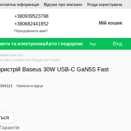
онтактна інформація
Відгуки про магазин
Угода користувача
+380939523798
Мій кошик
+380682441852
Передзвонити вам?
жети та електроніка
Авто і подорожі
Вхід
Укр
арядні пристрої
W USB-C GaN5S Fast Charger EU Cluster
ристрій Baseus 30W USB-C GaN5S Fast
2504113
Написати відгук
ться
Гарантія