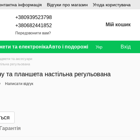
онтактна інформація
Відгуки про магазин
Угода користувача
+380939523798
Мій кошик
+380682441852
Передзвонити вам?
жети та електроніка
Авто і подорожі
Вхід
Укр
аджети та аксесуари
тільна регульована
у та планшета настільна регульована
O
Написати відгук
ться
Гарантія