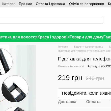
Каталог
Про нас
Оплата і доставка
Обмін та повернення
К
етика для волосся
Краса і здоров'я
Товари для дому
Гад
Головна
Гаджети та електроніка
Г
Підставка для телефону та планшета нас
Підставка для телефон
Немає в наявності
Артикул: ZOUG
219 грн
240 грн
В бажання
Повідомити, коли з'яви
Доставка
Оплата