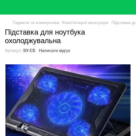
Гаджети та електроніка
Комп'ютерні аксесуари
Підставка д
Підставка для ноутбука
охолоджувальна
Артикул:
SY-C5
Написати відгук