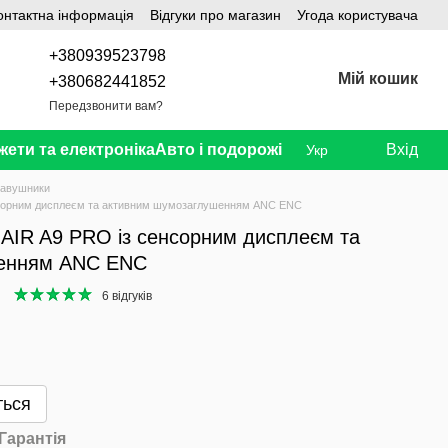
онтактна інформація
Відгуки про магазин
Угода користувача
+380939523798
Мій кошик
+380682441852
Передзвонити вам?
жети та електроніка
Авто і подорожі
Вхід
Укр
авушники
енсорним дисплеєм та активним шумозаглушенням ANC ENC
 AIR A9 PRO із сенсорним дисплеєм та
шенням ANC ENC
6 відгуків
ться
Гарантія