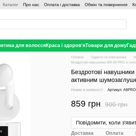
Каталог
Про нас
Оплата і доставка
Обмін та повернення
К
етика для волосся
Краса і здоров'я
Товари для дому
Гад
Головна
Гаджети та електроніка
Н
Бездротові навушники AIR A9 PRO із с
Бездротові навушники
активним шумозаглу
Немає в наявності
Артикул: A9PRO
859 грн
900 грн
В бажання
Повідомити, коли з'яви
Доставка
Оплата