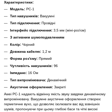
Характеристики:
Модель:
PC-1
Тип навушників:
Вакуумні
Тип підключення:
Провідні
Інтерфейс підключення:
3,5 мм (міні-роз'єм)
З активним шумоподавленням
Колір:
Чорний
Довжина кабелю:
1,2 м
Форма роз'єму:
Прямий
Чутливість навушників:
96
Імпеданс:
16 Ом
Тип випромінювача:
Динамічний
Акустичне оформлення:
Закриті
Awei PC-1 надають відмінну якість звуку завдяки динамічному
випромінювачу. Вакуумне акустичне оформлення створює
герметичне вухо, що дозволяє ізолювати вас від зовнішніх
шумів, пропонуючи при цьому глибокі баси та чіткі високі