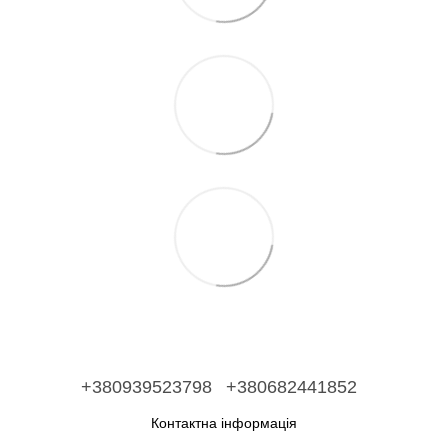
+380939523798
+380682441852
Контактна інформація