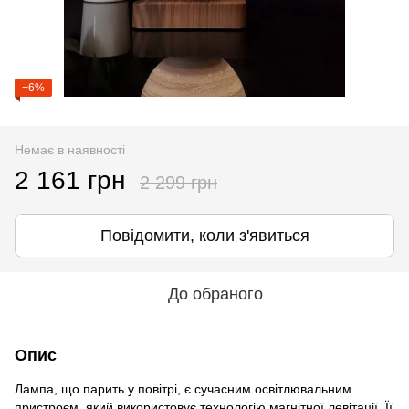
−6%
Немає в наявності
2 161 грн
2 299 грн
Повідомити, коли з'явиться
До обраного
Опис
Лампа, що парить у повітрі, є сучасним освітлювальним
пристроєм, який використовує технологію магнітної левітації. Її