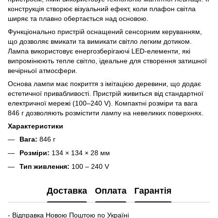
конструкція створює візуальний ефект, коли плафон світла
ширяє та плавно обертається над основою.
Функціонально пристрій оснащений сенсорним керуванням,
що дозволяє вмикати та вимикати світло легким дотиком.
Лампа використовує енергозберігаючі LED-елементи, які
випромінюють тепле світло, ідеальне для створення затишної
вечірньої атмосфери.
Основа лампи має покриття з імітацією деревини, що додає
естетичної привабливості. Пристрій живиться від стандартної
електричної мережі (100–240 V). Компактні розміри та вага
846 г дозволяють розмістити лампу на невеликих поверхнях.
Характеристики
Вага:
846 г
Розміри:
134 × 134 × 28 мм
Тип живлення:
100 – 240 V
Доставка
Оплата
Гарантія
- Відправка Новою Поштою по Україні