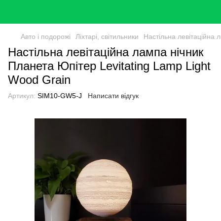
Авто і подорожі
Ліхтарі, світильники
Настільна левітаційна 
Настільна левітаційна лампа нічник
Планета Юпітер Levitating Lamp Light
Wood Grain
Артикул:
SIM10-GW5-J
Написати відгук