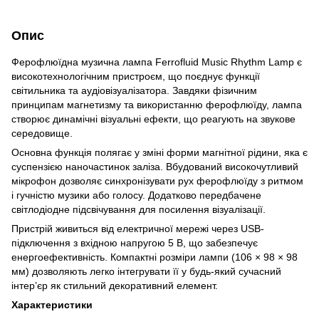
Опис
Ферофлюїдна музична лампа Ferrofluid Music Rhythm Lamp є
високотехнологічним пристроєм, що поєднує функції
світильника та аудіовізуалізатора. Завдяки фізичним
принципам магнетизму та використанню ферофлюїду, лампа
створює динамічні візуальні ефекти, що реагують на звукове
середовище.
Основна функція полягає у зміні форми магнітної рідини, яка є
суспензією наночастинок заліза. Вбудований високочутливий
мікрофон дозволяє синхронізувати рух ферофлюїду з ритмом
і гучністю музики або голосу. Додатково передбачене
світлодіодне підсвічування для посилення візуалізації.
Пристрій живиться від електричної мережі через USB-
підключення з вхідною напругою 5 В, що забезпечує
енергоефективність. Компактні розміри лампи (106 × 98 × 98
мм) дозволяють легко інтегрувати її у будь-який сучасний
інтер’єр як стильний декоративний елемент.
Характеристики