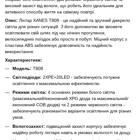
високий захист від вологи, що робить його ідеальним для
активного способу життя на свіжому повітрі.
Опис:
Ліхтар XANES T808 - це надійний та зручний джерело
світла для різних ситуацій. З його допомогою ви зможете
освітлювати свій шлях під час нічних прогулянок,
велосипедних поїздок або просто в побуті. Міцний корпус з
пластика ABS забезпечує довговічність та надійність
використання.
Характеристики:
Модель:
T808
Світлодіоди:
2XPE+20LED - забезпечують потужне
освітлення з максимальною ефективністю.
Режими світла:
4 основних режими білого світла
(максимальний/економний XPG діода та максимальний/
економний COB діодів) та 2 режими червоного світла -
забезпечують різноманітні варіанти освітлення для різних
умов.
Вологозахист:
підвищений захист корпусу забезпечує
надійну роботу ліхтаря навіть в умовах вологості та дощу.