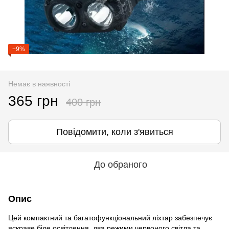
−9%
Немає в наявності
365 грн
400 грн
Повідомити, коли з'явиться
До обраного
Опис
Цей компактний та багатофункціональний ліхтар забезпечує
яскраве біле освітлення, два режими червоного світла та