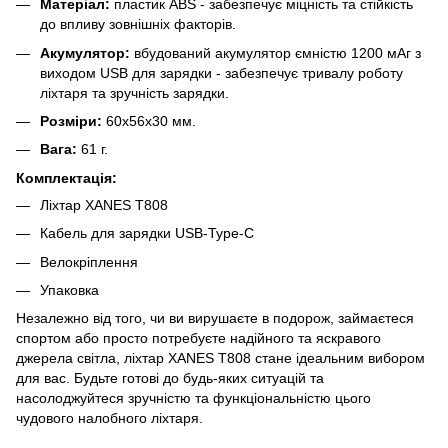
Матеріал:
пластик ABS - забезпечує міцність та стійкість
до впливу зовнішніх факторів.
Акумулятор:
вбудований акумулятор ємністю 1200 мАг з
виходом USB для зарядки - забезпечує тривалу роботу
ліхтаря та зручність зарядки.
Розміри:
60х56х30 мм.
Вага:
61 г.
Комплектація:
Ліхтар XANES T808
Кабель для зарядки USB-Type-C
Велокріплення
Упаковка
Незалежно від того, чи ви вирушаєте в подорож, займаєтеся
спортом або просто потребуєте надійного та яскравого
джерела світла, ліхтар XANES T808 стане ідеальним вибором
для вас. Будьте готові до будь-яких ситуацій та
насолоджуйтеся зручністю та функціональністю цього
чудового налобного ліхтаря.