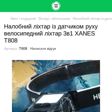
Авто і подорожі
Ліхтарі, світильники
Налобний ліхтар із дат
Налобний ліхтар із датчиком руху
велосипедний ліхтар 3в1 XANES
T808
Артикул:
T808
Написати відгук