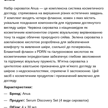
Набір сироваток Anua — це комплексна система косметичного
догляду, спрямована на вирішення різних естетичних завдань.
У комплект входять чотири флакони, кожен з яких містить
унікальне поєднання компонентів для підтримки доглянутого
вигляду шкіри. Червона сироватка з ніацинамідом як
косметичним компонентом сприяє візуальному вирівнюванню
тону та надає обличчю природного сяйва. Зелена сироватка з
азелаїновою кислотою розроблена для забезпечення
комфорту та живлення шкіри, схильної до почервонінь.
Блакитний флакон з PDRN та гіалуроновою кислотою як
косметичними інгредієнтами забезпечує глибоке зволоження
та підтримує візуальну пружність. М'ятна сироватка з
центеллою азіатською призначена для м'якого догляду за
шкірою з недосконалостями, сприяючи її заспокоєнню. Цей
засіб є косметичним продуктом і призначений виключно для
догляду.
Характеристики:
Бренд:
Anua
Продукт:
Serum Discovery Set (4 види сироваток)
Об'єм:
4 x 30 мл