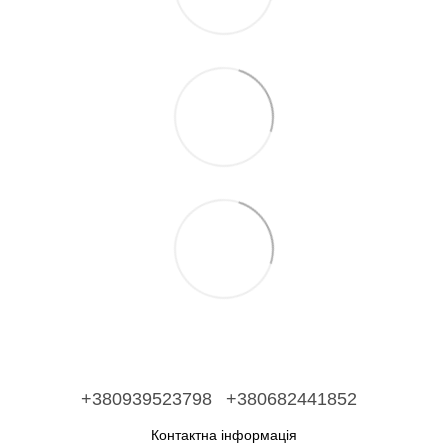
+380939523798
+380682441852
Контактна інформація