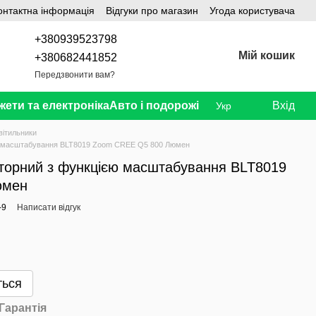
онтактна інформація
Відгуки про магазин
Угода користувача
+380939523798
Мій кошик
+380682441852
Передзвонити вам?
жети та електроніка
Авто і подорожі
Вхід
Укр
світильники
єю масштабування BLT8019 Zoom CREE Q5 800 Люмен
яторний з функцією масштабування BLT8019
юмен
-9
Написати відгук
ться
Гарантія