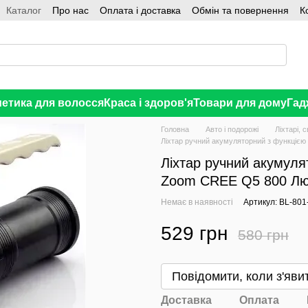
Каталог
Про нас
Оплата і доставка
Обмін та повернення
К
етика для волосся
Краса і здоров'я
Товари для дому
Гад
Головна
Авто і подорожі
Ліхтарі, 
Ліхтар ручний акумуляторний з функці
Ліхтар ручний акумул
Zoom CREE Q5 800 Л
Немає в наявності
Артикул: BL-801
529 грн
580 грн
В бажання
Повідомити, коли з'яви
Доставка
Оплата