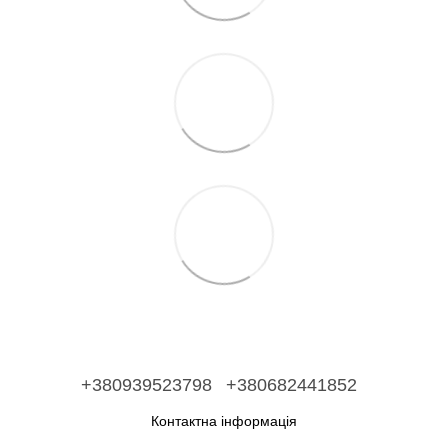
+380939523798
+380682441852
Контактна інформація