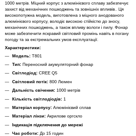
1000 метрів. Міцний корпус з алюмінієвого сплаву забезпечує
захист від механічних пошкоджень та зовнішніх впливів.. Ця
високопотужна модель, виготовлена з міцного анодованого
алюмінієвого корпусу, володіє високою стійкістю до зносу,
механічних пошкоджень, а також впливу вологи і пилу. Фонар
може забезпечити яскравий світловий промінь навіть в погану
погоду та за екстремальних умов експлуатації.
Характеристики:
Модель:
T801
Тип:
Переносний акумуляторний фонар
Світлодіод:
CREE Q5
Світловий потік:
800 Люмен
Дальність свічення:
1000 метрів
Кількість світлодіодів:
1
Матеріал корпусу:
Алюмінієвий сплав
Матеріал лінзи:
Акрилове оргскло
Індикація підключення до мережі
Час роботи:
До 15 годин