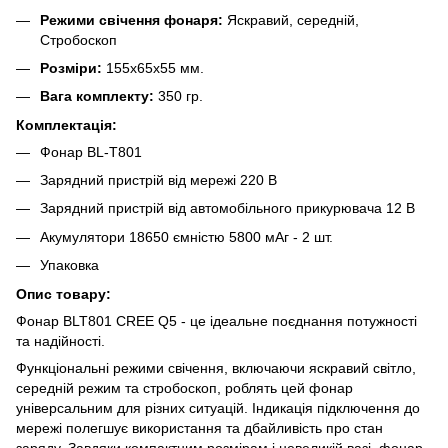
Режими свічення фонаря:
Яскравий, середній,
Стробоскоп
Розміри:
155х65х55 мм.
Вага комплекту:
350 гр.
Комплектація:
Фонар BL-T801
Зарядний пристрій від мережі 220 В
Зарядний пристрій від автомобільного прикурювача 12 В
Акумулятори 18650 ємністю 5800 мАг - 2 шт.
Упаковка
Опис товару:
Фонар BLT801 CREE Q5 - це ідеальне поєднання потужності
та надійності.
Функціональні режими свічення, включаючи яскравий світло,
середній режим та стробоскоп, роблять цей фонар
універсальним для різних ситуацій. Індикація підключення до
мережі полегшує використання та дбайливість про стан
заряду. Завдяки компактним розмірам і невеликій вазі, фонар