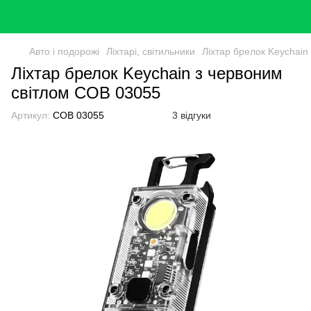
Авто і подорожі
Ліхтарі, світильники
Ліхтар брелок Keychain
Ліхтар брелок Keychain з червоним
світлом COB 03055
Артикул:
COB 03055
3 відгуки