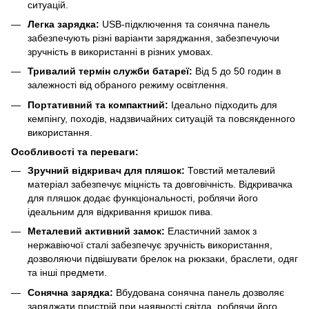
ситуацій.
Легка зарядка:
USB-підключення та сонячна панель
забезпечують різні варіанти заряджання, забезпечуючи
зручність в використанні в різних умовах.
Тривалий термін служби батареї:
Від 5 до 50 годин в
залежності від обраного режиму освітлення.
Портативний та компактний:
Ідеально підходить для
кемпінгу, походів, надзвичайних ситуацій та повсякденного
використання.
Особливості та переваги:
Зручний відкривач для пляшок:
Товстий металевий
матеріал забезпечує міцність та довговічність. Відкривачка
для пляшок додає функціональності, роблячи його
ідеальним для відкривання кришок пива.
Металевий активний замок:
Еластичний замок з
нержавіючої сталі забезпечує зручність використання,
дозволяючи підвішувати брелок на рюкзаки, браслети, одяг
та інші предмети.
Сонячна зарядка:
Вбудована сонячна панель дозволяє
заряджати пристрій при наявності світла, роблячи його