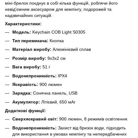
міні-брелок поєднує в собі кілька функцій, роблячи його
невід'ємним аксесуаром для кемпінгу, подорожей та
надзвичайних ситуацій.
Характеристики:
Модель:
Keychain COB Light S0305
Тип перемикача:
Кнопка
Матеріал виробу:
Алюмінієвий сплав
Розмір виробу:
9х3х2 см
Вага виробу:
51 г
Водонепроникність:
IPX4
Яскравість:
900 люмен
Зарядка:
Сонячна панель, USB
Акумулятор:
Літієвий, 650 мАг
Додаткові функції:
Сверхяскравий світ:
900 люмен, 8 режимів освітлення.
Водонепроникність:
Захист від бризок води, підходить
для використання в умовах кемпінгу та непередбачених