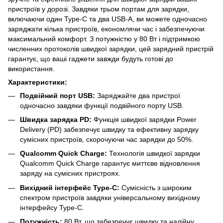
пристроїв у дорозі. Завдяки трьом портам для зарядки,
включаючи один Type-C та два USB-A, ви можете одночасно
заряджати кілька пристроїв, економлячи час і забезпечуючи
максимальний комфорт. З потужністю у 80 Вт і підтримкою
численних протоколів швидкої зарядки, цей зарядний пристрій
гарантує, що ваші гаджети завжди будуть готові до
використання.
Характеристики:
Подвійний порт USB:
Заряджайте два пристрої
одночасно завдяки функції подвійного порту USB.
Швидка зарядка PD:
Функція швидкої зарядки Power
Delivery (PD) забезпечує швидку та ефективну зарядку
сумісних пристроїв, скорочуючи час зарядки до 50%.
Qualcomm Quick Charge:
Технологія швидкої зарядки
Qualcomm Quick Charge гарантує миттєве відновлення
заряду на сумісних пристроях.
Вихідний інтерфейс Type-C:
Сумісність з широким
спектром пристроїв завдяки універсальному вихідному
інтерфейсу Type-C.
Потужність:
80 Вт, що забезпечує швидку та надійну