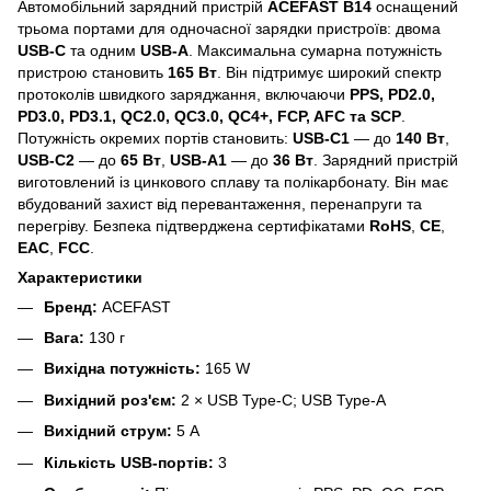
Автомобільний зарядний пристрій
ACEFAST B14
оснащений
трьома портами для одночасної зарядки пристроїв: двома
USB-C
та одним
USB-A
. Максимальна сумарна потужність
пристрою становить
165 Вт
. Він підтримує широкий спектр
протоколів швидкого заряджання, включаючи
PPS, PD2.0,
PD3.0, PD3.1, QC2.0, QC3.0, QC4+, FCP, AFC та SCP
.
Потужність окремих портів становить:
USB-C1
— до
140 Вт
,
USB-C2
— до
65 Вт
,
USB-A1
— до
36 Вт
. Зарядний пристрій
виготовлений із цинкового сплаву та полікарбонату. Він має
вбудований захист від перевантаження, перенапруги та
перегріву. Безпека підтверджена сертифікатами
RoHS
,
CE
,
EAC
,
FCC
.
Характеристики
Бренд:
ACEFAST
Вага:
130 г
Вихідна потужність:
165 W
Вихідний роз'єм:
2 × USB Type-C; USB Type-A
Вихідний струм:
5 A
Кількість USB-портів:
3