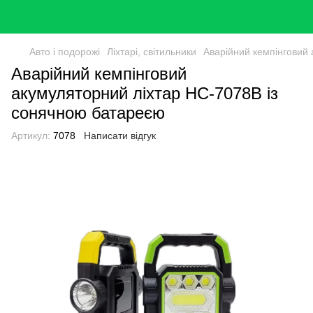
Авто і подорожі
Ліхтарі, світильники
Аварійний кемпінговий
Аварійний кемпінговий
акумуляторний ліхтар HC-7078B із
сонячною батареєю
Артикул:
7078
Написати відгук