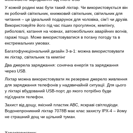
У кожній родині має бути такий ліхтар. Чи використовується він
як робочий світильник, книжковий світильник, світильник для
читання – це ідеальний подарунок для чоловіка, сім'ї чи друзів.
Використовуйте його під час піших прогулянок, кемпінгу,
риболовлі, катання на човнах, автомобільних аварійних вогнів,
гаражі тощо. Може використовуватися в погану погоду та в
екстремальних умовах.
Багатофункціональний дизайн 3-в-1: можна використовувати
як ліхтар, світильник та кемпінг
Два джерела заряджання: сонячна енергія та заряджання
через USB.
Ліхтар можна використовувати як резервне джерело живлення
для заряджання телефонів у надзвичайній ситуації. Для цього
у ліхтарі вбудований USB-порт, до якого потрібно буде
під'єднати телефон.
Захист від дощу, якісний пластик АВС, яскраві світлодіоди.
Водонепроникний ліхтар 7078B має клас захисту IPX-4 – йому
не страшний дощ чи щільний туман.
Характеристики: