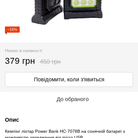
−16%
Немає в наявності
379 грн
450 грн
Повідомити, коли з'явиться
До обраного
Опис
Кемпінг ліхтар Power Bank HC-7078B на сонячній батареї з
можливістю заряджання від micro USB