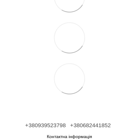
+380939523798
+380682441852
Контактна інформація