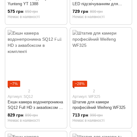
Yunteng YT 1388
LED підсвічуванням для
предметної зйомки 40см
575 грн
729 грн
650 грн
800 грн
Немає в наявності
Немає в наявності
−7%
−28%
2
2
Артикул: SQ12
Артикул: WF325
Екшн камера водонепроникна
Штатив для камери
SQ12 Full HD з аквабоксом в
професійний Weifeng WF325
комплекті
829 грн
713 грн
890 грн
990 грн
Немає в наявності
Немає в наявності