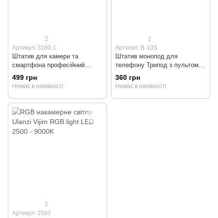
2
2
Артикул: 3180-1
Артикул: B-10S
Штатив для камери та
Штатив монопод для
смартфона професійний
телефону Трипод з пультом
NeePho 136см
та підсвічуванням 90см
499 грн
360 грн
Bluetooth
Немає в наявності
Немає в наявності
2
Артикул: 2587