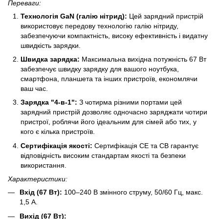
Переваги:
Технологія GaN (галію нітрид):
Цей зарядний пристрій
використовує передову технологію галію нітриду,
забезпечуючи компактність, високу ефективність і видатну
швидкість зарядки.
Швидка зарядка:
Максимальна вихідна потужність 67 Вт
забезпечує швидку зарядку для вашого ноутбука,
смартфона, планшета та інших пристроїв, економлячи
ваш час.
Зарядка "4-в-1":
З чотирма різними портами цей
зарядний пристрій дозволяє одночасно заряджати чотири
пристрої, роблячи його ідеальним для сімей або тих, у
кого є кілька пристроїв.
Сертифікація якості:
Сертифікація CE та CB гарантує
відповідність високим стандартам якості та безпеки
використання.
Характеристики:
Вхід (67 Вт):
100–240 В змінного струму, 50/60 Гц, макс.
1,5 А.
Вихід (67 Вт):