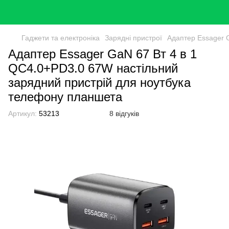
Гаджети та електроніка
Зарядні пристрої
Адаптер Essager 
Адаптер Essager GaN 67 Вт 4 в 1
QC4.0+PD3.0 67W настільний
зарядний пристрій для ноутбука
телефону планшета
Артикул:
53213
8 відгуків